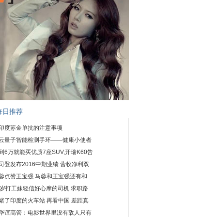
每日推荐
印度苏金单抗的注意事项
云量子智能检测手环——健康小使者
到6万就能买优质7座SUV,开瑞K60告
司登发布2016中期业绩 营收净利双
蓉点赞王宝强 马蓉和王宝强还有和
9岁打工妹轻信好心摩的司机 求职路
睹了印度的火车站 再看中国 差距真
华谊高管：电影世界里没有敌人只有