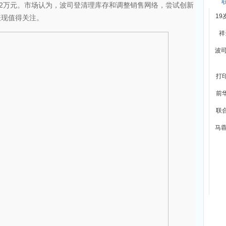
632万元。市场认为，波司登清理库存和调整销售网络，尝试创新
1
表现值得关注。
祥
波司
打
前
联
马