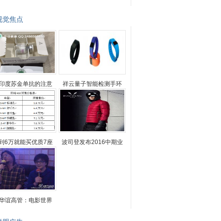
视觉焦点
印度苏金单抗的注意
祥云量子智能检测手环
到6万就能买优质7座
波司登发布2016中期业
华谊高管：电影世界