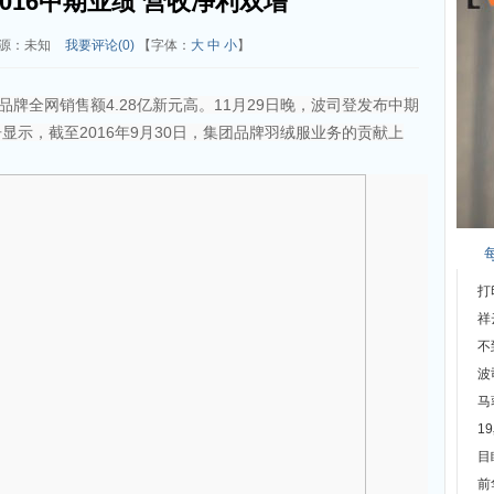
016中期业绩 营收净利双增
源：未知
我要评论(
0
)
【字体：
大
中
小
】
下品牌全网销售额4.28亿新元高。11月29日晚，波司登发布中期
示，截至2016年9月30日，集团品牌羽绒服业务的贡献上
打
祥
不
波
马
1
目
前