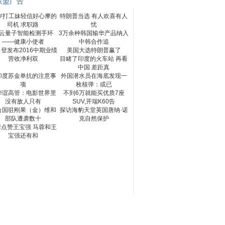
联盟广告
9岁打工妹轻信好心摩的
特朗普当选 有人欢喜有人
司机 求职路
忧
云量子智能检测手环
3万余种韩国输华产品纳入
——健康小使者
中韩合作追
登发布2016中期业绩
美国大选特朗普赢了
营收净利双
目睹了印度的火车站 再看
中国 差距真
印度苏金单抗的注意事
外国潜水员在海底发现一
项
枚核弹：或已
华谊高管：电影世界里
不到6万就能买优质7座
没有敌人只有
SUV,开瑞K60告
合国驻刚果（金）维和
探访海豹天堂英国唐纳·诺
部队遭袭数十
克自然保护
蓉点赞王宝强 马蓉和王
宝强还有和