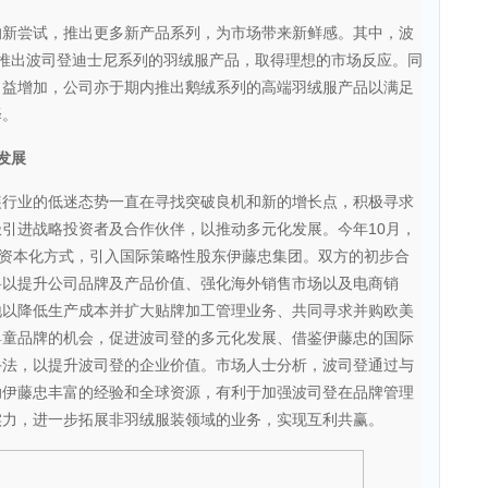
尝试，推出更多新产品系列，为市场带来新鲜感。其中，波
推出波司登迪士尼系列的羽绒服产品，取得理想的市场反应。同
日益增加，公司亦于期内推出鹅绒系列的高端羽绒服产品以满足
择。
发展
业的低迷态势一直在寻找突破良机和新的增长点，积极寻求
引进战略投资者及合作伙伴，以推动多元化发展。今年10月，
的资本化方式，引入国际策略性股东伊藤忠集团。双方的初步合
料以提升公司品牌及产品价值、强化海外销售市场以及电商销
地以降低生产成本并扩大贴牌加工管理业务、共同寻求并购欧美
婴童品牌的机会，促进波司登的多元化发展、借鉴伊藤忠的国际
手法，以提升波司登的企业价值。市场人士分析，波司登通过与
助伊藤忠丰富的经验和全球资源，有利于加强波司登在品牌管理
实力，进一步拓展非羽绒服装领域的业务，实现互利共赢。